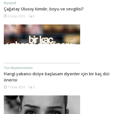
Biyografi
Çağatay Ulusoy kimdir, boyu ve sevgilisi?
4 Ocak 2015
6
Tüm Maydanozluklar
Hangi yabancı diziye başlasam diyenler için bir kaç dizi
önerisi
7 Ocak 2015
3