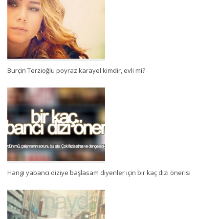
Burçin Terzioğlu poyraz karayel kimdir, evli mi?
Hangi yabancı diziye başlasam diyenler için bir kaç dizi önerisi