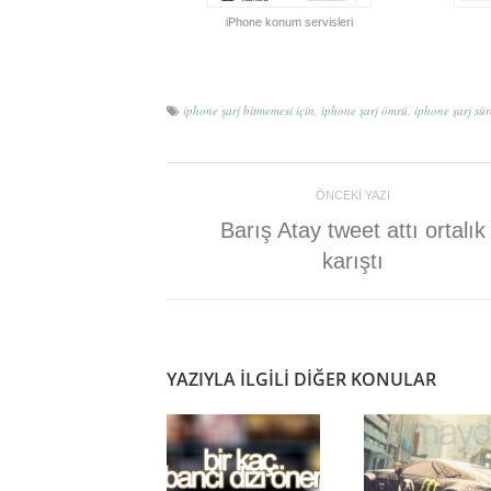
iPhone konum servisleri
iphone şarj bitmemesi için
,
iphone şarj ömrü
,
iphone şarj sü
ÖNCEKI YAZI
Barış Atay tweet attı ortalık
karıştı
YAZIYLA ILGILI DIĞER KONULAR