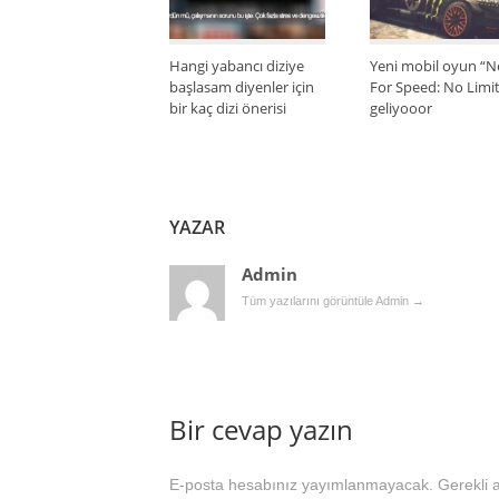
Hangi yabancı diziye
Yeni mobil oyun “
başlasam diyenler için
For Speed: No Limit
bir kaç dizi önerisi
geliyooor
YAZAR
Admin
Tüm yazılarını görüntüle Admin
→
Bir cevap yazın
E-posta hesabınız yayımlanmayacak.
Gerekli 