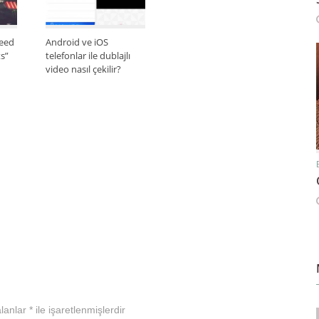
Need
Android ve iOS
s”
telefonlar ile dublajlı
video nasıl çekilir?
alanlar
*
ile işaretlenmişlerdir