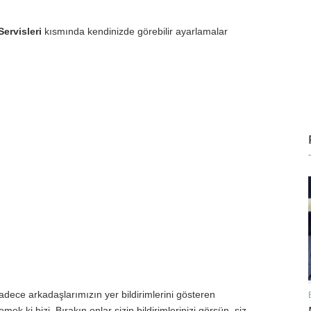
ervisleri
kısmında kendinizde görebilir ayarlamalar
sadece arkadaşlarımızın yer bildirimlerini gösteren
demek ki bizi. Bırakın onlar sizin bildirimlerinizi görsün, siz