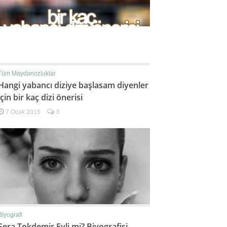
Tüm Maydanozluklar
Hangi yabancı diziye başlasam diyenler
için bir kaç dizi önerisi
7 Ocak 2015
3
Biyografi
Sera Tokdemir Evli mi? Biyografisi