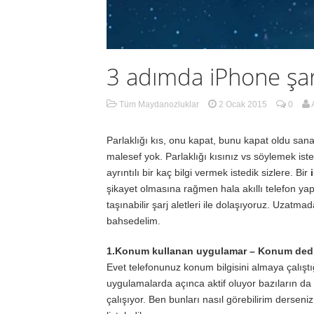
3 adımda iPhone şa
Tüm Maydanozluklar
2 Ocak 2015
0
Parlaklığı kıs, onu kapat, bunu kapat oldu san
malesef yok. Parlaklığı kısınız vs söylemek ist
ayrıntılı bir kaç bilgi vermek istedik sizlere. Bir
şikayet olmasına rağmen hala akıllı telefon yapı
taşınabilir şarj aletleri ile dolaşıyoruz. Uzatm
bahsedelim.
1.Konum kullanan uygulamar – Konum dedi
Evet telefonunuz konum bilgisini almaya çalıştı
uygulamalarda açınca aktif oluyor bazıların da 
çalışıyor. Ben bunları nasıl görebilirim derseni