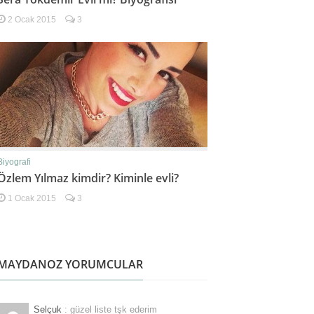
2 Ocak 2015
3
Biyografi
Özlem Yılmaz kimdir? Kiminle evli?
1 Ocak 2015
3
MAYDANOZ YORUMCULAR
Selçuk
: güzel liste tşk ederim