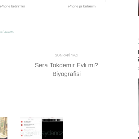
iPhone bildirimler
iPhone pil kullanımı
resi uzatma
SONRAKI YAZI
Sera Tokdemir Evli mi?
Biyografisi