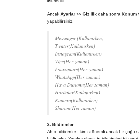
listeledik.
Ancak
Ayarlar
>>
Gizlilik
daha sonra
Konum S
yapabilirsiniz.
Messenger (Kullanırken)
Twitter(Kullanırken)
Instagram(Kullanırken)
Vine(Her zaman)
Foursquare(Her zaman)
WhatsApp(Her zaman)
Hava Durumu(Her zaman)
Haritalar(Kullanırken)
Kamera(Kullanırken)
Shazam(Her zaman)
2. Bildirimler
Ah o bildirimler.. kimisi önemli ancak bir çoğu 
bildirimler. Yapılan check-in bildirimleri bitiyor 