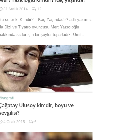
Mert Yazıcıoğlu kimdir? Kaç yaşında?
31 Aralık 2014
12
Bu sefer ki Kimdir? – Kaç Yaşındadır? adlı yazımız
da Dizi ve Tiyatro oyuncusu Mert Yazıcıoğlu
hakkında sizler için bir şeyler toparladık. Ümit…
Biyografi
Çağatay Ulusoy kimdir, boyu ve
sevgilisi?
4 Ocak 2015
6