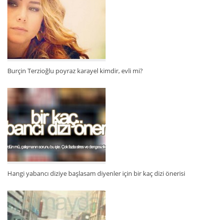
Burçin Terzioğlu poyraz karayel kimdir, evli mi?
Hangi yabancı diziye başlasam diyenler için bir kaç dizi önerisi